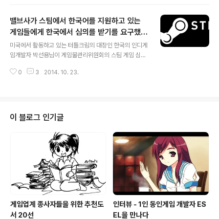
습니다. (헌법재판소 결정문) 헌법재판소에서 게임을 하기 위해서 반드시 본인
인증을 해야하는 현행법에 대해 문제가 없다 라고 이야기를 한 셈인데요. 결과
밸브사가 스팀에서 한국어를 지원하고 있는
적으로 이 법안이 개인의 자유를 침해하지 않다고 판단한 셈입니다. 헌법재판소
는 판결문에서 본인인증 조항에 대한 판단 ... 본인인증 조항은 인터넷게임에 대
게임들에게 한국에서 심의를 받기를 요구했다
글 내용
한 연령 차별적 규제수단들을 실효적으로 보장하고, 인터넷게임 이용자들이 게
고 합니다.
미국에서 활동하고 있는 터틀크림의 대장인 한국의 인디게
임물 이용시간을 자발적으로 제한하도..
임개발자 박선용님이 게임물관리위원회의 스팀 게임 심의
에 대하여 트윗을 해 급하게 옮깁니다. 1. 스팀에서 한국어
0
3
2014. 10. 23.
를 지원하고 있는 게임 개발자가 밸브에게서 연락을 받았
다고 함. 한국어 지원을 하려면 한국에서 심의를 받아야 한
다고. — Sun Park (@luvtext) 2014년 10월 23일 2.
메일의 내용에 따르면 게임물관리위원회에서 스팀 측에
'한국에서 심의를 받지 않은 채로 한국어 지원을 하고 있는
이 블로그 인기글
게임'의 목록을 보냈고, 이 게임들이 한국어 서비스를 하려
면 심의를 받아야 한다고 연락을 한 것으로 보임. — Sun
Park (@luvtext) 2014년 10월 23일 3. 밸브는 해당 목
록의 게임 개발자들에게 한국에서 심의를 받아야 한다고
전달..
게임업계 종사자들을 위한 추천도
인터뷰 - 1인 동인게임 개발자 ES
서 20선
EL을 만나다