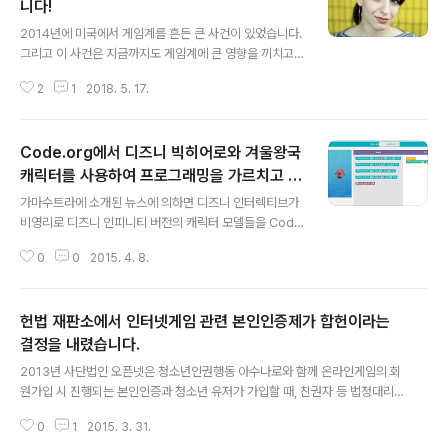
니다!
글 내용
2014년에 미국에서 게임계를 흔든 큰 사건이 있었습니다.
그리고 이 사건은 지금까지도 게임계에 큰 영향을 끼치고
있습니다. 바로 게이머게이트 사건입니다. 이 사건 덕분에
2
1
2018. 5. 17.
게이머를 자칭한 자들의 무차별적인 공격으로 겨우 시작된
여성주의적인 게임에 대한 담론들이 나오기 힘들어졌습니
다. 게이머게이트에 국내에서 한국어로 잘 정리된 자료를
Code.org에서 디즈니 빅히어로와 겨울왕국
찾기가 힘들지만 윤지만님의 이 글 이 사건의 이해에 도움
을 주지 않을까 싶습니다. 이 글은 아니타 시키시안이 게이
캐릭터를 사용하여 프로그래밍을 가르치고 있
글 내용
머게이터들의 총기난사 협박으로 강연이 취소된 사건으로
습니다.
가마수트라에 소개된 뉴스에 의하면 디즈니 인터렉티브가
시작하고 있습니다. 아니타 사키시안은 Gamemook에서
비영리로 디즈니 인피니티 버전의 캐릭터 모델들을 Cod
도 "여자로 플레이 할 수 있어요?" 에서 소개한 바 있고, 밝
e.org의 무료 코딩 학습서에 사용할수 있게 했다고 합니
은해님이 아니타 사키시안이 크라우드 펀딩을 통해 제작한
0
0
2015. 4. 8.
다. 작년에 Code.org는 이와 비슷한 "코드의 시간" 프로
(게임메카:페미니스트 프리퀀시, 게임 내..
그래밍 학습서를 제작했는데요. 여기에 디즈니 인터렉티브
버전의 겨울왕국 캐릭터들을 사용하기도 했습니다. 천만명
헌법 재판소에서 인터넷게임 관련 본인인증제가 합헌이라는
의 사람이 이 학습서를 보았고, Code.org 는 디즈니의 빅
히어로 영화의 캐릭터를 추가하고 레벨들을 추가해서 새로
결정을 내렸습니다.
글 내용
운 학습서를 만들었습니다. 이것은 프로그래밍 기술을 가
2013년 사단법인 오픈넷은 청소년인권행동 아수나로와 함께 온라인게임의 회
르치는데 매우 효과적이라 하고, 앞으로도 Code.org는
원가입 시 진행되는 본인인증과 청소년 유저가 가입할 때, 친권자 등 법정대리
학생들을 위해 좀 더 강력한 도구들을 준비한다고 합니다.
인 동의확보의무를 부과하고 있는 게임산업진흥에 관한 법 조항에 대해 헌법소
해보시면 준비된 블럭들을 조합해서 프로그래밍에 대해 학
0
1
2015. 3. 31.
원을 제기했습니다. (관련 자료) 올해 3월에 헌법 재판소에서 기각 결정이 나왔
습해볼수 있습니다. 자동 구글 번역을..