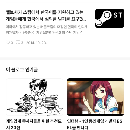
습니다. (헌법재판소 결정문) 헌법재판소에서 게임을 하기 위해서 반드시 본인
인증을 해야하는 현행법에 대해 문제가 없다 라고 이야기를 한 셈인데요. 결과
밸브사가 스팀에서 한국어를 지원하고 있는
적으로 이 법안이 개인의 자유를 침해하지 않다고 판단한 셈입니다. 헌법재판소
는 판결문에서 본인인증 조항에 대한 판단 ... 본인인증 조항은 인터넷게임에 대
게임들에게 한국에서 심의를 받기를 요구했다
글 내용
한 연령 차별적 규제수단들을 실효적으로 보장하고, 인터넷게임 이용자들이 게
고 합니다.
미국에서 활동하고 있는 터틀크림의 대장인 한국의 인디게
임물 이용시간을 자발적으로 제한하도..
임개발자 박선용님이 게임물관리위원회의 스팀 게임 심의
에 대하여 트윗을 해 급하게 옮깁니다. 1. 스팀에서 한국어
0
3
2014. 10. 23.
를 지원하고 있는 게임 개발자가 밸브에게서 연락을 받았
다고 함. 한국어 지원을 하려면 한국에서 심의를 받아야 한
다고. — Sun Park (@luvtext) 2014년 10월 23일 2.
메일의 내용에 따르면 게임물관리위원회에서 스팀 측에
'한국에서 심의를 받지 않은 채로 한국어 지원을 하고 있는
이 블로그 인기글
게임'의 목록을 보냈고, 이 게임들이 한국어 서비스를 하려
면 심의를 받아야 한다고 연락을 한 것으로 보임. — Sun
Park (@luvtext) 2014년 10월 23일 3. 밸브는 해당 목
록의 게임 개발자들에게 한국에서 심의를 받아야 한다고
전달..
게임업계 종사자들을 위한 추천도
인터뷰 - 1인 동인게임 개발자 ES
서 20선
EL을 만나다