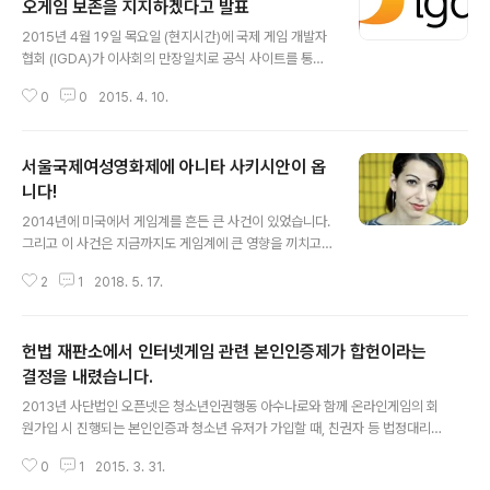
오게임 보존을 지지하겠다고 발표
글 내용
2015년 4월 19일 목요일 (현지시간)에 국제 게임 개발자
협회 (IGDA)가 이사회의 만장일치로 공식 사이트를 통해
비디오 게임 보존을 지지하겠다고 발표했습니다. IGDA의
0
0
2015. 4. 10.
공식 선언은 다음과 같습니다. 오늘, IGDA 이사회의 만장
일치 투표로 다음과 같은 성명을 발표했습니다 : "비디오
게임은 창조적 인 예술 형식이자 보존받을 가치가 있는 문
서울국제여성영화제에 아니타 사키시안이 옵
화 유물 입니다. 국제 게임 개발자 협회 (IGDA)는 연구하
고 그런 창조적인 작업물들을 기록하며, 미래 세대들을 위
니다!
글 내용
해 보존하려는 노력을 전폭적으로 지지합니다." 한편 북미
2014년에 미국에서 게임계를 흔든 큰 사건이 있었습니다.
의 게임 산업을 대변하는 단체인 ESA는 최근 게임을 계속
그리고 이 사건은 지금까지도 게임계에 큰 영향을 끼치고
하고 싶은 커뮤니티나 게임의 보존을 원하는 연구자들이
있습니다. 바로 게이머게이트 사건입니다. 이 사건 덕분에
서버 지원이 중단된 게임을 개조하는 행위에 대해 저작권
2
1
2018. 5. 17.
게이머를 자칭한 자들의 무차별적인 공격으로 겨우 시작된
법 면책을 주자는 운동에..
여성주의적인 게임에 대한 담론들이 나오기 힘들어졌습니
다. 게이머게이트에 국내에서 한국어로 잘 정리된 자료를
헌법 재판소에서 인터넷게임 관련 본인인증제가 합헌이라는
찾기가 힘들지만 윤지만님의 이 글 이 사건의 이해에 도움
을 주지 않을까 싶습니다. 이 글은 아니타 시키시안이 게이
결정을 내렸습니다.
글 내용
머게이터들의 총기난사 협박으로 강연이 취소된 사건으로
2013년 사단법인 오픈넷은 청소년인권행동 아수나로와 함께 온라인게임의 회
시작하고 있습니다. 아니타 사키시안은 Gamemook에서
원가입 시 진행되는 본인인증과 청소년 유저가 가입할 때, 친권자 등 법정대리
도 "여자로 플레이 할 수 있어요?" 에서 소개한 바 있고, 밝
인 동의확보의무를 부과하고 있는 게임산업진흥에 관한 법 조항에 대해 헌법소
은해님이 아니타 사키시안이 크라우드 펀딩을 통해 제작한
0
1
2015. 3. 31.
원을 제기했습니다. (관련 자료) 올해 3월에 헌법 재판소에서 기각 결정이 나왔
(게임메카:페미니스트 프리퀀시, 게임 내..